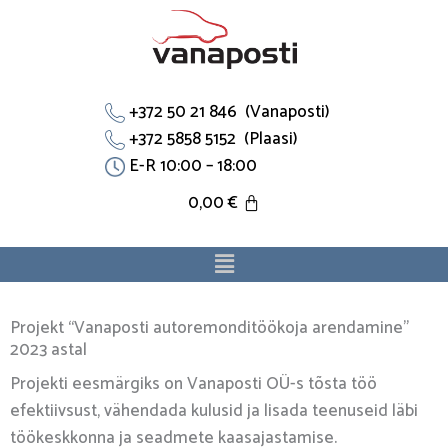
Skip
to
content
+372 50 21 846 (Vanaposti)
+372 5858 5152 (Plaasi)
E-R 10:00 – 18:00
0,00
€
Menu
Projekt “Vanaposti autoremonditöökoja arendamine”
2023 astal
Projekti eesmärgiks on Vanaposti OÜ-s tõsta töö
efektiivsust, vähendada kulusid ja lisada teenuseid läbi
töökeskkonna ja seadmete kaasajastamise.