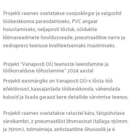
Projekti raames soetatakse soojuskiirgur ja valgustid
töökeskkonna parandamiseks, PVC angaar
hoiustamiseks, neljaposti tõstuk, sõidukite
kliimaseadmete hooldusseade, pneumaatiline narre ja
vedrupress teenuse kvaliteetsemaks muutmiseks.
Projekt “Vanaposti OÜ teenuste laiendamine ja
töökorralduse tõhustamine” 2024 aastal
Projekti eesmärgiks on Vanaposti OÜ-s tõsta töö
efektiivsust, kaasajastada töökeskkonda, vähendada
kulusid ja lisada garaazi kere detailide värvimise teenus.
Projekti raames soetatakse ratastel käru, täispuhutava
värvikambri, 2 pneumaatilist lihvmasinat (tallaga 150mm.
ja 75mm.), tolmuimeja, antistaatiline õhuvoolik ja 6