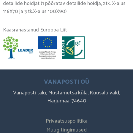
detailide hoidjat (1 pööratav detailide hoidja, 2tk. X-alus
116X70 ja 3 tk.X-alus 100X90)
Kaasrahastanud Euroopa Liit
VANAPOSTI OÜ
Vanaposti talu, Mustametsa küla, Kuusalu vald,
Harjumaa, 74640
Privaatsuspoliitika
Müügitingimused