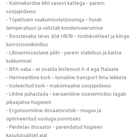
• Kolmekordne kiht vasest kattega – parem
soojapidavus
• Topeltsein vaakumisolatsiooniga – hoiab
temperatuuri ja välistab kondenseerumise
• Roostevaba teras 304 (18/8) – toidukvaliteet ja kõrge
korrosioonikindlus
• Libisemisvastane põhi – parem stabiilsus ja kaitse
kukkumisel
• BPA-vaba – ei sisalda bisfenool A-d ega ftalaate
• Hermeetiline kork – turvaline transport ilma lekketa
• Isoleeritud kork – maksimaalne soojapidavus
• Lihtne puhastada – keraamiline siseviimistlus tagab
pikaajalise hügieeni
• Ergonoomiline dosaatorotsik – mugav ja
optimeeritud vooluga joomiseks
• Peidetav dosaator – parendatud hügieen
kasutusvälisel ajal