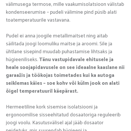
välimusega termose, mille vaakumisolatsioon välistab
kondenseerumise – pudeli välimine pind püsib alati
toatemperatuurile vastavana.
Pudel ei anna joogile metallimaitset ning aitab
säilitada joogi loomuliku maitse ja aroomi. Sile ja
ühtlane sisepind muudab puhastamise lihtsaks ja
hügieeniliseks.
Tänu vastupidavale ehitusele ja
heale soojapidavusele on see ideaalne kaaslane nii
garaažis ja töökojas toimetades kui ka autoga
seiklemas käies – soe kohv või külm jook on alati
õigel temperatuuril käepärast.
Hermeetiline kork sisemise isolatsiooni ja
ergonoomilise sisseehitatud dosaatoriga reguleerib
joogi voolu. Kasutusvälisel ajal jääb dosaator
peidetuks, mis suurendab hügieeni ja