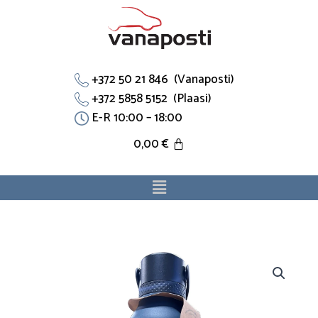
Skip
to
content
+372 50 21 846 (Vanaposti)
+372 5858 5152 (Plaasi)
E-R 10:00 – 18:00
0,00
€
Menu
Termospudel
750ml
kogus