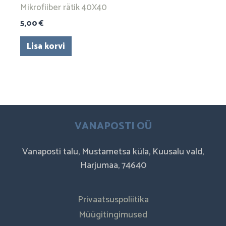
Mikrofiiber rätik 40X40
5,00
€
Lisa korvi
VANAPOSTI OÜ
Vanaposti talu, Mustametsa küla, Kuusalu vald,
Harjumaa, 74640
Privaatsuspoliitika
Müügitingimused