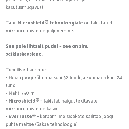
kasutusmugavust.
Tänu
Microshield® tehnoloogiale
on takistatud
mikroorganismide paljunemine.
See pole lihtsalt pudel – see on sinu
seikluskaaslane.
Tehnilised andmed
• Hoiab joogi külmana kuni 32 tundi ja kuumana kuni 24
tundi
• Maht: 750 ml
•
Microshield®
– takistab haigustekitavate
mikroorganismide kasvu
•
EverTaste®
– keraamiline sisekate säilitab joogi
puhta maitse (Saksa tehnoloogia)