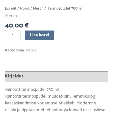
Esileht
/
Pood
/
Merch
/ Termospudel 750ml
Merch
40,00
€
Lisa korvi
Kategooria:
Merch
Kirjeldus
Runbott termospudel 750 ml
Runbotti termospudel muudab sinu lemmikjoogi
kaasaskandmise kogemuse täielikult. Modernne
disain ja tipptasemel tehnoloogia loovad eksklusiivse