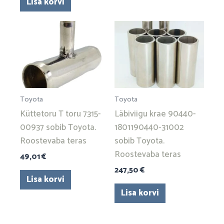
Lisa korvi
Toyota
Toyota
Küttetoru T toru 7315-
Läbiviigu krae 90440-
00937 sobib Toyota.
1801190440-31002
Roostevaba teras
sobib Toyota.
Roostevaba teras
49,01
€
247,50
€
Lisa korvi
Lisa korvi