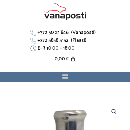
Skip
to
content
+372 50 21 846 (Vanaposti)
+372 5858 5152 (Plaasi)
E-R 10:00 – 18:00
0,00
€
Menu
Baypas
T-
toru
90044-