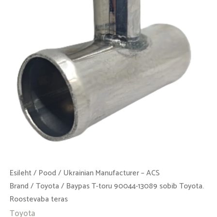
13089
sobib
Toyota.
Roostevaba
teras
kogus
Esileht
/
Pood
/
Ukrainian Manufacturer – ACS
Brand
/
Toyota
/ Baypas T-toru 90044-13089 sobib Toyota.
Roostevaba teras
Toyota