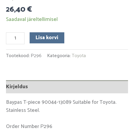
26,40
€
Saadaval järeltellimisel
Lisa korvi
Tootekood:
Р296
Kategooria:
Toyota
Kirjeldus
Baypas T-piece 90044-13089 Suitable for Toyota.
Stainless Steel.
Order Number Р296