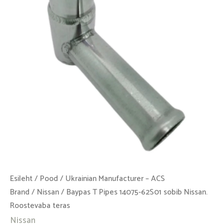
62S01
sobib
Nissan.
Roostevaba
teras
kogus
Esileht
/
Pood
/
Ukrainian Manufacturer – ACS
Brand
/
Nissan
/ Baypas T Pipes 14075-62S01 sobib Nissan.
Roostevaba teras
Nissan