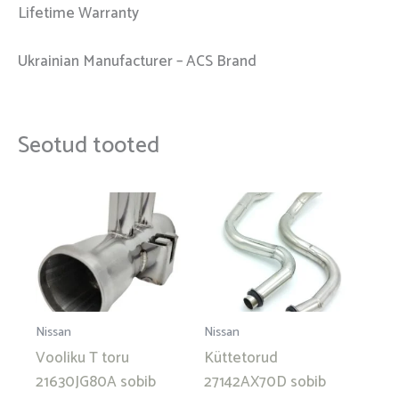
Lifetime Warranty
Ukrainian Manufacturer – ACS Brand
Seotud tooted
Nissan
Nissan
Vooliku T toru
Küttetorud
21630JG80A sobib
27142AX70D sobib