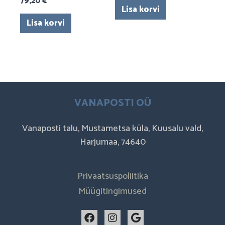
79,20
€
Lisa korvi
Lisa korvi
VANAPOSTI OÜ
Vanaposti talu, Mustametsa küla, Kuusalu vald,
Harjumaa, 74640
Privaatsuspoliitika
Müügitingimused
F
I
G
a
n
o