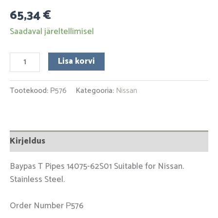
65,34
€
Saadaval järeltellimisel
Lisa korvi
Tootekood:
Р576
Kategooria:
Nissan
Kirjeldus
Baypas T Pipes 14075-62S01 Suitable for Nissan.
Stainless Steel.
Order Number Р576