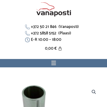
Skip
to
content
+372 50 21 846 (Vanaposti)
+372 5858 5152 (Plaasi)
E-R 10:00 – 18:00
0,00
€
Menu
Baypas
T
Pipes
14075-