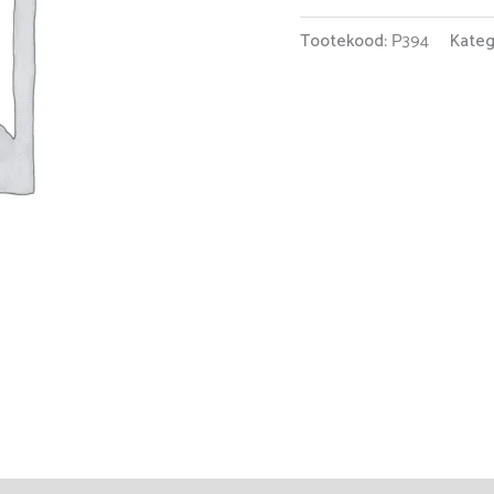
Tootekood:
Р394
Kateg