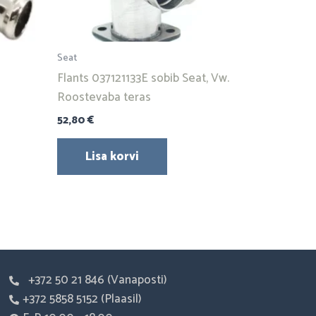
Seat
Flants 037121133E sobib Seat, Vw.
Roostevaba teras
52,80
€
Lisa korvi
+372 50 21 846 (Vanaposti)
+372 5858 5152 (Plaasil)