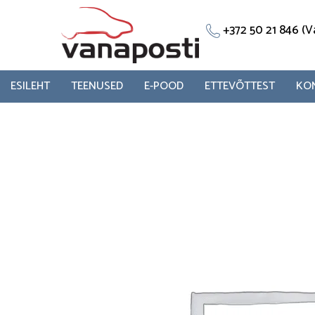
Skip
to
+372 50 21 846 
content
ESILEHT
TEENUSED
E-POOD
ETTEVÕTTEST
KO