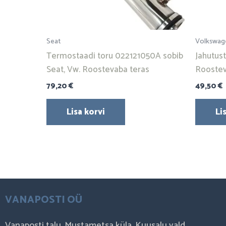
Seat
Volkswag
Termostaadi toru 022121050A sobib
Jahutus
Seat, Vw. Roostevaba teras
Roostev
79,20
€
49,50
€
Lisa korvi
Li
VANAPOSTI OÜ
Vanaposti talu, Mustametsa küla, Kuusalu vald,