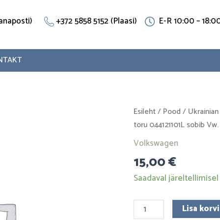
(Vanaposti)
+372 5858 5152 (Plaasi)
E-R 10:00 – 18:0
NTAKT
Vooliku
Esileht
/
Pood
/
Ukrainian
T
toru 044121101L sobib Vw
toru
Volkswagen
044121101L
15,00
€
sobib
Vw.
Saadaval järeltellimisel
Roostevaba
teras
Lisa korvi
kogus