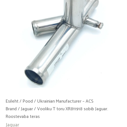
sobib
Jaguar.
Roostevaba
teras
kogus
Esileht
/
Pood
/
Ukrainian Manufacturer – ACS
Brand
/
Jaguar
/ Vooliku T toru XR811918 sobib Jaguar.
Roostevaba teras
Jaguar