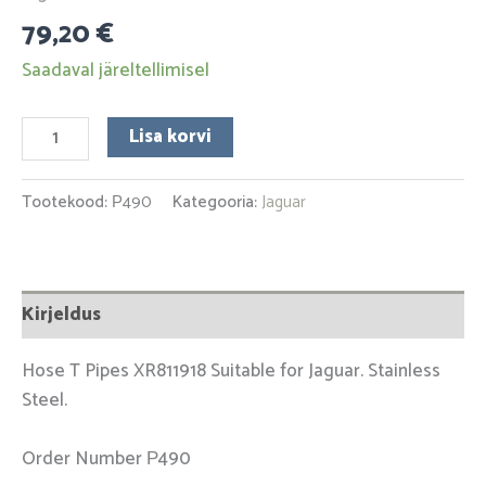
79,20
€
Saadaval järeltellimisel
Lisa korvi
Tootekood:
Р490
Kategooria:
Jaguar
Kirjeldus
Hose T Pipes XR811918 Suitable for Jaguar. Stainless
Steel.
Order Number Р490