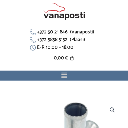
Skip
to
content
+372 50 21 846 (Vanaposti)
+372 5858 5152 (Plaasi)
E-R 10:00 – 18:00
0,00
€
Menu
Vooliku
T
toru
XR811918