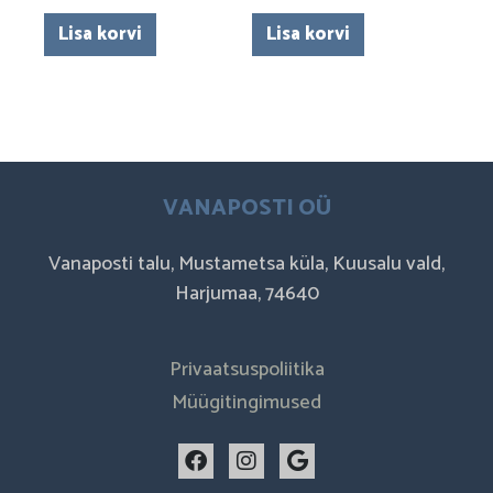
Lisa korvi
Lisa korvi
VANAPOSTI OÜ
Vanaposti talu, Mustametsa küla, Kuusalu vald,
Harjumaa, 74640
Privaatsuspoliitika
Müügitingimused
F
I
G
a
n
o