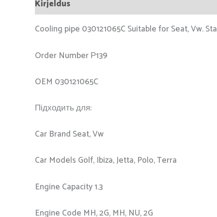
Kirjeldus
Cooling pipe 030121065C Suitable for Seat, Vw. Sta
Order Number Р139
OEM 030121065C
Підходить для:
Car Brand Seat, Vw
Car Models Golf, Ibiza, Jetta, Polo, Terra
Engine Capacity 1.3
Engine Code MH, 2G, MH, NU, 2G