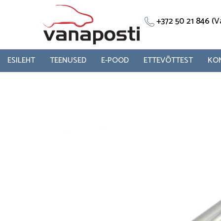
Skip
to
+372 50 21 846 
content
ESILEHT
TEENUSED
E-POOD
ETTEVÕTTEST
KO