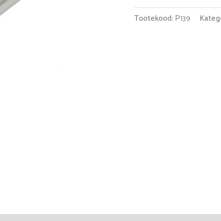
Tootekood:
Р139
Kateg