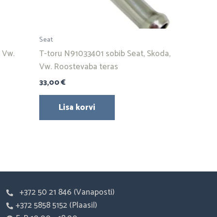
Seat
, Vw.
T-toru N91033401 sobib Seat, Skoda,
Vw. Roostevaba teras
33,00
€
Lisa korvi
+372 50 21 846 (Vanaposti)
+372 5858 5152 (Plaasil)