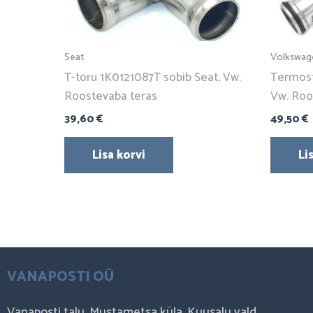
Seat
Volkswag
T-toru 1K0121087T sobib Seat, Vw.
Termost
Roostevaba teras
Vw. Roo
39,60
€
49,50
€
Lisa korvi
Li
VANAPOSTI OÜ
Vanaposti talu, Mustametsa küla, Kuusalu vald,