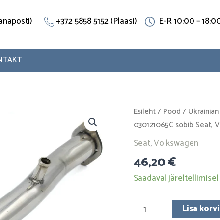
(Vanaposti)
+372 5858 5152 (Plaasi)
E-R 10:00 – 18:0
NTAKT
Jahutustoru
Esileht
/
Pood
/
Ukrainian
030121065C
030121065C sobib Seat, V
sobib
Seat
,
Volkswagen
Seat,
46,20
€
Vw.
Roostevaba
Saadaval järeltellimisel
teras
kogus
Lisa korvi