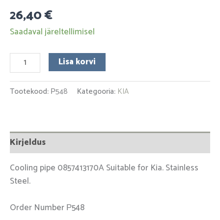
26,40
€
Saadaval järeltellimisel
Lisa korvi
Tootekood:
Р548
Kategooria:
KIA
Kirjeldus
Cooling pipe 0857413170A Suitable for Kia. Stainless
Steel.
Order Number Р548