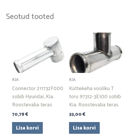
Seotud tooted
KIA
KIA
Connector 211732F000
Küttekeha vooliku T
sobib Hyundai, Kia.
toru 97312-3E100 sobib
Roostevaba teras
Kia. Roostevaba teras
70,79
€
33,00
€
Lisa korvi
Lisa korvi