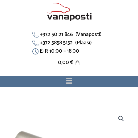
Skip
to
content
+372 50 21 846 (Vanaposti)
+372 5858 5152 (Plaasi)
E-R 10:00 – 18:00
0,00
€
Menu
Jahutustoru
0857413170A
sobib
Kia.