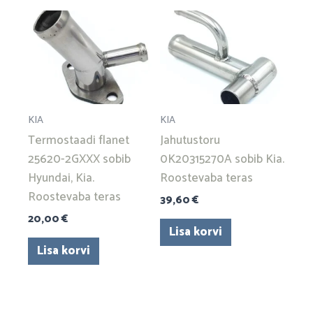
KIA
KIA
Termostaadi flanet
Jahutustoru
25620-2GXXX sobib
0K20315270A sobib Kia.
Hyundai, Kia.
Roostevaba teras
Roostevaba teras
39,60
€
20,00
€
Lisa korvi
Lisa korvi