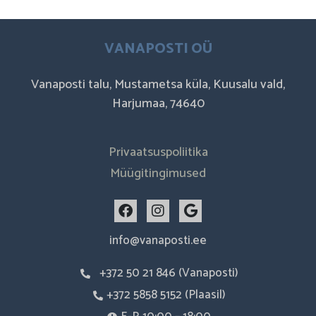
VANAPOSTI OÜ
Vanaposti talu, Mustametsa küla, Kuusalu vald,
Harjumaa, 74640
Privaatsuspoliitika
Müügitingimused
F
I
G
a
n
o
c
s
o
info@vanaposti.ee
e
t
g
b
a
l
+372 50 21 846 (Vanaposti)
o
g
e
o
r
+372 5858 5152 (Plaasil)
k
a