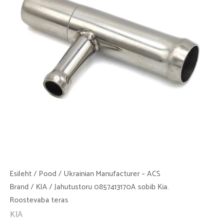
Roostevaba
teras
kogus
Esileht
/
Pood
/
Ukrainian Manufacturer – ACS
Brand
/
KIA
/ Jahutustoru 0857413170A sobib Kia.
Roostevaba teras
KIA