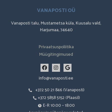
VANAPOSTI OÜ
Vanaposti talu, Mustametsa küla, Kuusalu vald,
Harjumaa, 74640
Privaatsuspoliitika
Müügitingimused
F
I
G
a
n
o
c
s
o
info@vanaposti.ee
e
t
g
b
a
l
+372 50 21 846 (Vanaposti)
o
g
e
o
r
+372 5858 5152 (Plaasil)
k
a
m
E-R 10:00 – 18:00