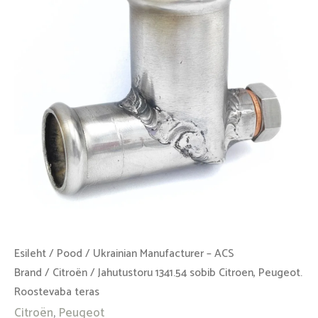
Peugeot.
Roostevaba
teras
kogus
Esileht
/
Pood
/
Ukrainian Manufacturer – ACS
Brand
/
Citroën
/ Jahutustoru 1341.54 sobib Citroen, Peugeot.
Roostevaba teras
Citroën
,
Peugeot