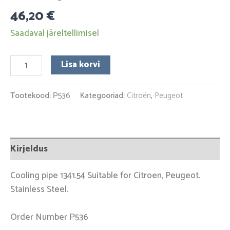
46,20
€
Saadaval järeltellimisel
Lisa korvi
Tootekood:
Р536
Kategooriad:
Citroën
,
Peugeot
Kirjeldus
Cooling pipe 1341.54 Suitable for Citroen, Peugeot.
Stainless Steel.
Order Number Р536