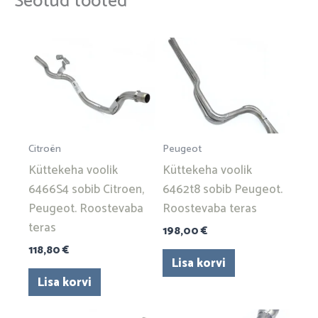
Seotud tooted
Citroën
Peugeot
Küttekeha voolik
Küttekeha voolik
6466S4 sobib Citroen,
6462t8 sobib Peugeot.
Peugeot. Roostevaba
Roostevaba teras
teras
198,00
€
118,80
€
Lisa korvi
Lisa korvi