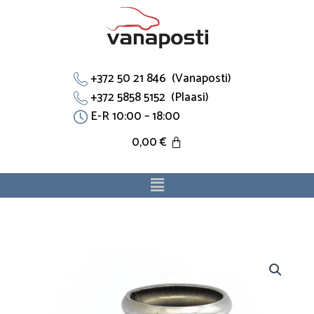
Skip
to
content
+372 50 21 846 (Vanaposti)
+372 5858 5152 (Plaasi)
E-R 10:00 – 18:00
0,00
€
Menu
Jahutustoru
1341.54
sobib
Citroen,