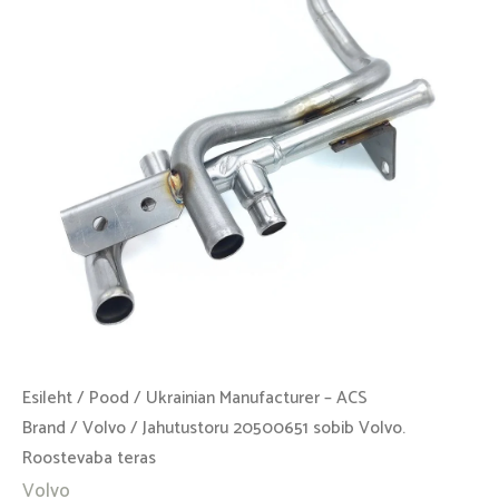
Roostevaba
teras
kogus
Esileht
/
Pood
/
Ukrainian Manufacturer – ACS
Brand
/
Volvo
/ Jahutustoru 20500651 sobib Volvo.
Roostevaba teras
Volvo