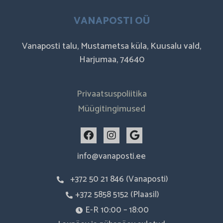
VANAPOSTI OÜ
Vanaposti talu, Mustametsa küla, Kuusalu vald,
Harjumaa, 74640
Privaatsuspoliitika
Müügitingimused
F
I
G
a
n
o
c
s
o
info@vanaposti.ee
e
t
g
b
a
l
+372 50 21 846 (Vanaposti)
o
g
e
o
r
+372 5858 5152 (Plaasil)
k
a
m
E-R 10:00 – 18:00