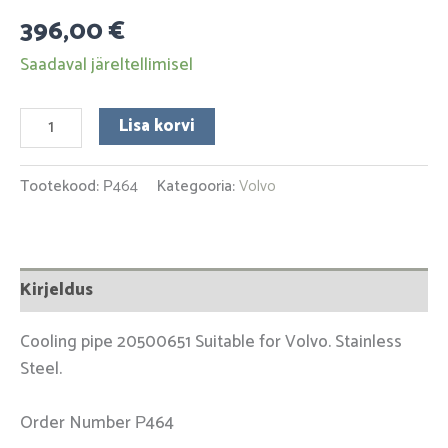
396,00
€
Saadaval järeltellimisel
Lisa korvi
Tootekood:
Р464
Kategooria:
Volvo
Kirjeldus
Cooling pipe 20500651 Suitable for Volvo. Stainless
Steel.
Order Number Р464