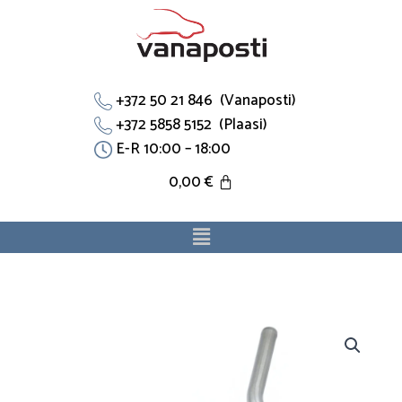
Skip
to
content
+372 50 21 846 (Vanaposti)
+372 5858 5152 (Plaasi)
E-R 10:00 – 18:00
0,00
€
Menu
Jahutustoru
20500651
sobib
Volvo.