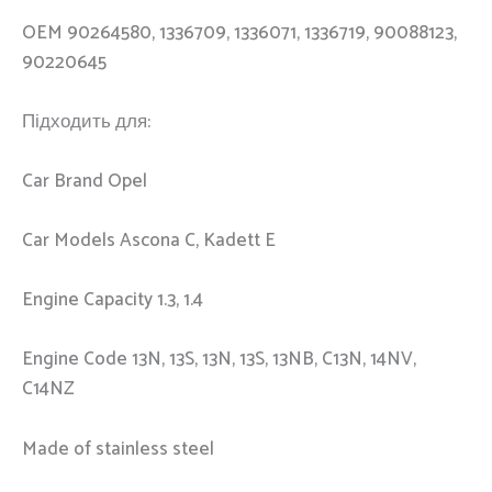
OEM 90264580, 1336709, 1336071, 1336719, 90088123,
90220645
Підходить для:
Car Brand Opel
Car Models Ascona C, Kadett E
Engine Capacity 1.3, 1.4
Engine Code 13N, 13S, 13N, 13S, 13NB, C13N, 14NV,
C14NZ
Made of stainless steel