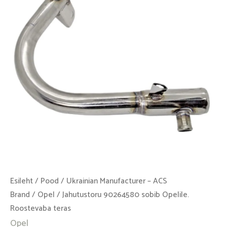
Roostevaba
teras
kogus
Esileht
/
Pood
/
Ukrainian Manufacturer – ACS
Brand
/
Opel
/ Jahutustoru 90264580 sobib Opelile.
Roostevaba teras
Opel