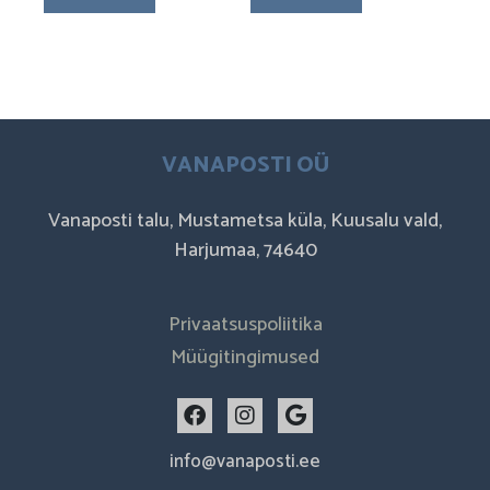
VANAPOSTI OÜ
Vanaposti talu, Mustametsa küla, Kuusalu vald,
Harjumaa, 74640
Privaatsuspoliitika
Müügitingimused
F
I
G
a
n
o
c
s
o
info@vanaposti.ee
e
t
g