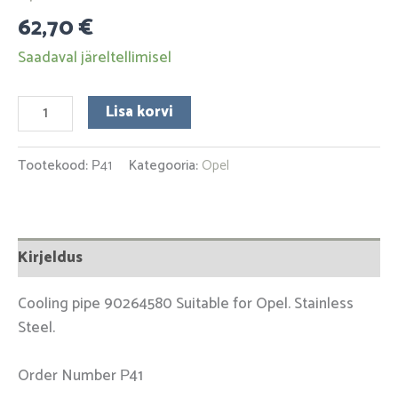
62,70
€
Saadaval järeltellimisel
Lisa korvi
Tootekood:
Р41
Kategooria:
Opel
Kirjeldus
Cooling pipe 90264580 Suitable for Opel. Stainless
Steel.
Order Number Р41