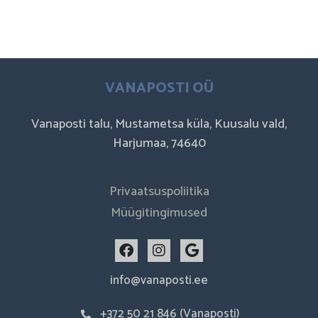
VANAPOSTI OÜ
Vanaposti talu, Mustametsa küla, Kuusalu vald,
Harjumaa, 74640
Privaatsuspoliitika
Müügitingimused
F
I
G
a
n
o
c
s
o
info@vanaposti.ee
e
t
g
b
a
l
+372 50 21 846 (Vanaposti)
o
g
e