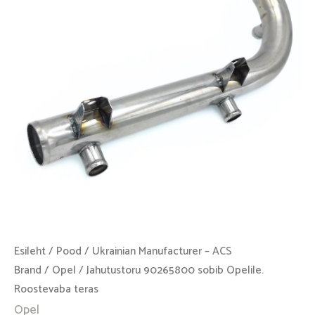
Roostevaba
teras
kogus
Esileht
/
Pood
/
Ukrainian Manufacturer – ACS
Brand
/
Opel
/ Jahutustoru 90265800 sobib Opelile.
Roostevaba teras
Opel