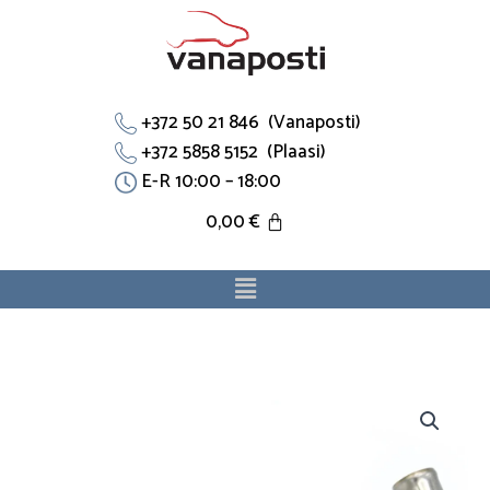
Skip
to
content
+372 50 21 846 (Vanaposti)
+372 5858 5152 (Plaasi)
E-R 10:00 – 18:00
0,00
€
Menu
Jahutustoru
90265800
sobib
Opelile.