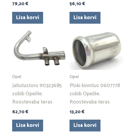
79,20
€
56,10
€
Lisa korvi
Lisa korvi
Opel
Opel
Jahutustoru 90323685
Ploki kinnitus 0607778
sobib Opelile.
sobib Opelile.
Roostevaba teras
Roostevaba teras
62,70
€
13,20
€
Lisa korvi
Lisa korvi