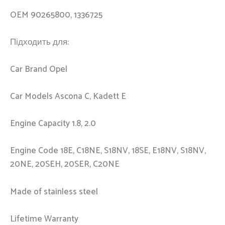
OEM 90265800, 1336725
Підходить для:
Car Brand Opel
Car Models Ascona C, Kadett E
Engine Capacity 1.8, 2.0
Engine Code 18E, C18NE, S18NV, 18SE, E18NV, S18NV,
20NE, 20SEH, 20SER, C20NE
Made of stainless steel
Lifetime Warranty