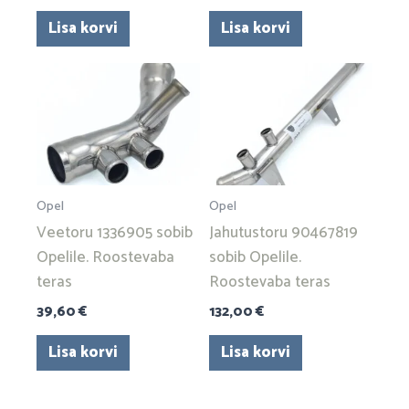
Lisa korvi
Lisa korvi
Opel
Opel
Veetoru 1336905 sobib
Jahutustoru 90467819
Opelile. Roostevaba
sobib Opelile.
teras
Roostevaba teras
39,60
€
132,00
€
Lisa korvi
Lisa korvi