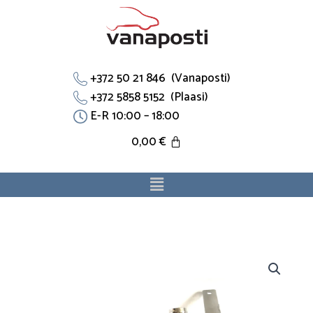
Skip
to
content
+372 50 21 846 (Vanaposti)
+372 5858 5152 (Plaasi)
E-R 10:00 – 18:00
0,00
€
Menu
Jahutustoru
90411797
sobib
Opelile.