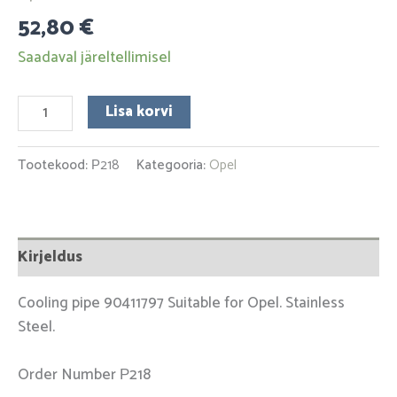
52,80
€
Saadaval järeltellimisel
Lisa korvi
Tootekood:
Р218
Kategooria:
Opel
Kirjeldus
Cooling pipe 90411797 Suitable for Opel. Stainless
Steel.
Order Number Р218