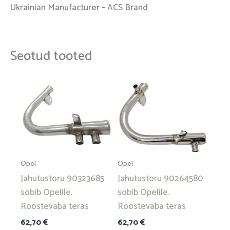
Ukrainian Manufacturer – ACS Brand
Seotud tooted
Opel
Opel
Jahutustoru 90323685
Jahutustoru 90264580
sobib Opelile.
sobib Opelile.
Roostevaba teras
Roostevaba teras
62,70
€
62,70
€