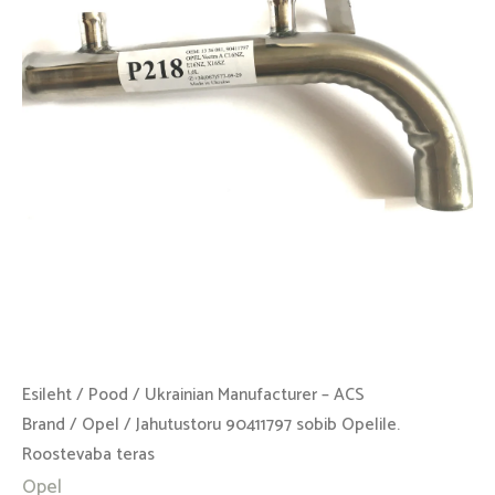
Roostevaba
teras
kogus
Esileht
/
Pood
/
Ukrainian Manufacturer – ACS
Brand
/
Opel
/ Jahutustoru 90411797 sobib Opelile.
Roostevaba teras
Opel