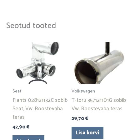
Seotud tooted
Seat
Volkswagen
Flants 028121132C sobib
T-toru 357121101G sobib
Seat, Vw. Roostevaba
Vw. Roostevaba teras
teras
29,70
€
42,90
€
Lisa korvi