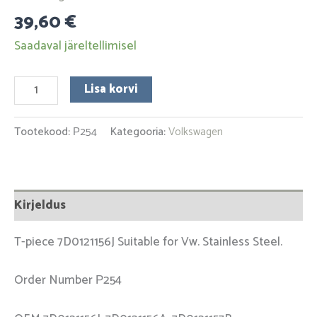
39,60
€
Saadaval järeltellimisel
Lisa korvi
Tootekood:
Р254
Kategooria:
Volkswagen
Kirjeldus
T-piece 7D0121156J Suitable for Vw. Stainless Steel.
Order Number Р254