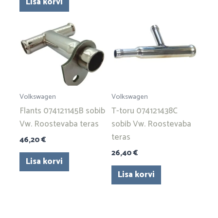
Lisa korvi
Volkswagen
Volkswagen
Flants 074121145B sobib
T-toru 074121438C
Vw. Roostevaba teras
sobib Vw. Roostevaba
teras
46,20
€
26,40
€
Lisa korvi
Lisa korvi