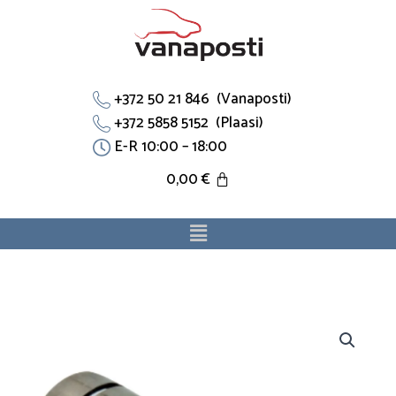
Skip
to
content
+372 50 21 846 (Vanaposti)
+372 5858 5152 (Plaasi)
E-R 10:00 – 18:00
0,00
€
Menu
T-
toru
7D0121156J
sobib