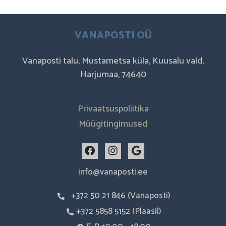
VANAPOSTI OÜ
Vanaposti talu, Mustametsa küla, Kuusalu vald,
Harjumaa, 74640
Privaatsuspoliitika
Müügitingimused
F
I
G
a
n
o
c
s
o
info@vanaposti.ee
e
t
g
b
a
l
+372 50 21 846 (Vanaposti)
o
g
e
o
r
+372 5858 5152 (Plaasil)
k
a