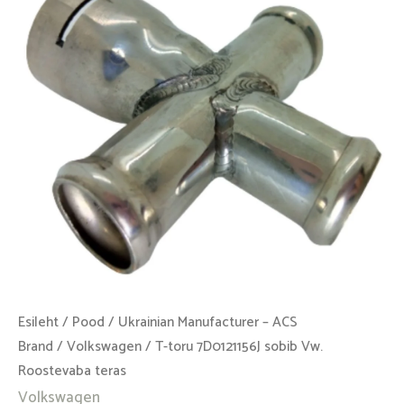
Vw.
Roostevaba
teras
kogus
Esileht
/
Pood
/
Ukrainian Manufacturer – ACS
Brand
/
Volkswagen
/ T-toru 7D0121156J sobib Vw.
Roostevaba teras
Volkswagen