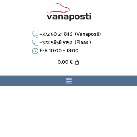
Skip
to
content
+372 50 21 846 (Vanaposti)
+372 5858 5152 (Plaasi)
E-R 10:00 – 18:00
0,00
€
Menu
T-
toru
90215665
sobib