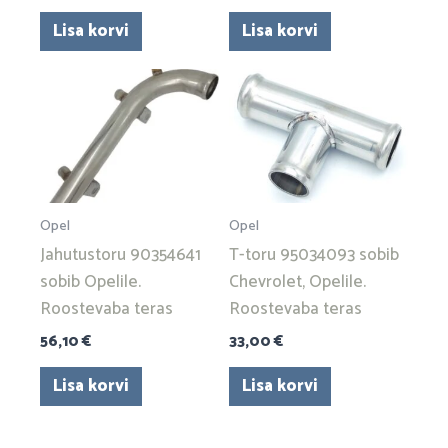
Lisa korvi
Lisa korvi
Opel
Opel
Jahutustoru 90354641
T-toru 95034093 sobib
sobib Opelile.
Chevrolet, Opelile.
Roostevaba teras
Roostevaba teras
56,10
€
33,00
€
Lisa korvi
Lisa korvi