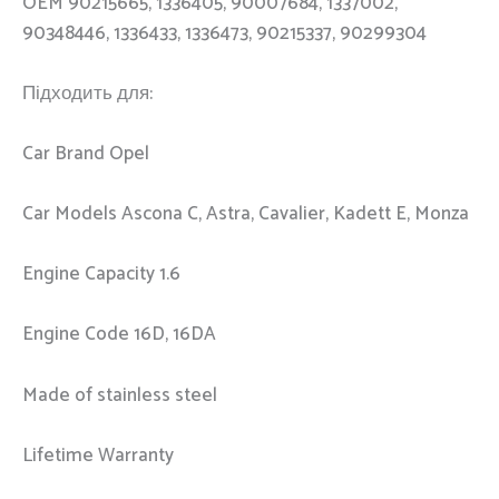
OEM 90215665, 1336405, 90007684, 1337002,
90348446, 1336433, 1336473, 90215337, 90299304
Підходить для:
Car Brand Opel
Car Models Ascona C, Astra, Cavalier, Kadett E, Monza
Engine Capacity 1.6
Engine Code 16D, 16DA
Made of stainless steel
Lifetime Warranty