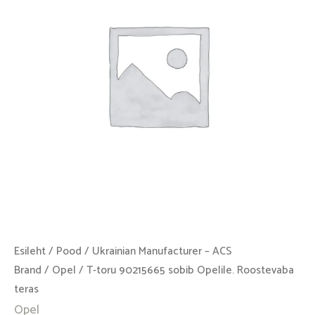
Opelile.
Roostevaba
teras
kogus
Esileht
/
Pood
/
Ukrainian Manufacturer – ACS
Brand
/
Opel
/ T-toru 90215665 sobib Opelile. Roostevaba
teras
Opel