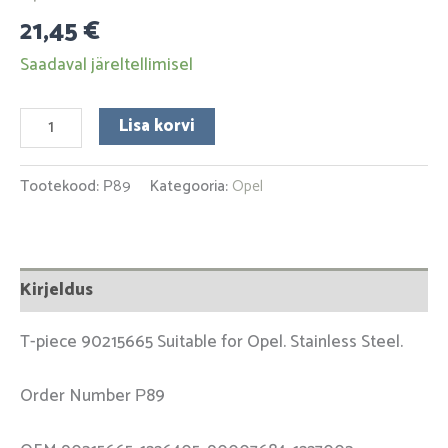
21,45
€
Saadaval järeltellimisel
Lisa korvi
Tootekood:
Р89
Kategooria:
Opel
Kirjeldus
T-piece 90215665 Suitable for Opel. Stainless Steel.
Order Number Р89