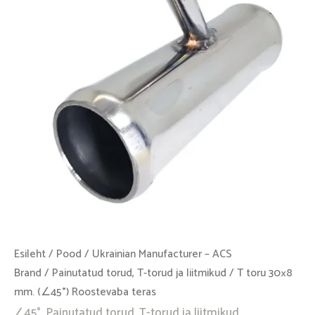
(∠45°)
Roostevaba
teras
kogus
Esileht
/
Pood
/
Ukrainian Manufacturer – ACS
Brand
/
Painutatud torud, T-torud ja liitmikud
/ T toru 30×8
mm. (∠45°) Roostevaba teras
∠45°
,
Painutatud torud, T-torud ja liitmikud