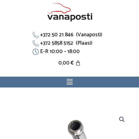
Skip
to
content
+372 50 21 846 (Vanaposti)
+372 5858 5152 (Plaasi)
E-R 10:00 – 18:00
0,00
€
Menu
T
toru
30x8
mm.