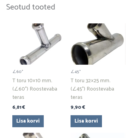
Seotud tooted
∠60°
∠45°
T toru 10×10 mm.
T toru 32×25 mm.
(∠60°) Roostevaba
(∠45°) Roostevaba
teras
teras
6,81
€
9,90
€
Lisa korvi
Lisa korvi