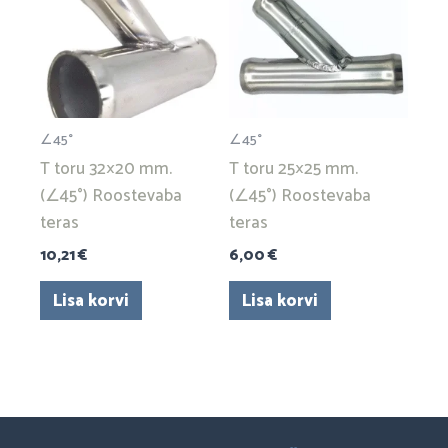
∠45°
∠45°
T toru 32×20 mm.
T toru 25×25 mm.
(∠45°) Roostevaba
(∠45°) Roostevaba
teras
teras
10,21
€
6,00
€
Lisa korvi
Lisa korvi