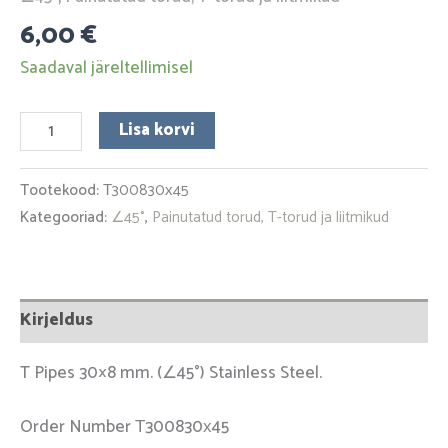
6,00
€
Saadaval järeltellimisel
Lisa korvi
Tootekood:
Т300830х45
Kategooriad:
∠45°
,
Painutatud torud, T-torud ja liitmikud
Kirjeldus
T Pipes 30×8 mm. (∠45°) Stainless Steel.
Order Number Т300830х45