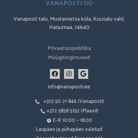
VANAPOSTI OÜ
Vanaposti talu, Mustametsa küla, Kuusalu vald,
Harjumaa, 74640
Privaatsuspoliitika
Müügitingimused
F
I
G
a
n
o
c
s
o
info@vanaposti.ee
e
t
g
b
a
l
+372 50 21 846 (Vanaposti)
o
g
e
o
r
+372 5858 5152 (Plaasil)
k
a
m
E-R 10:00 – 18:00
Laupäev ja pühapäev suletud