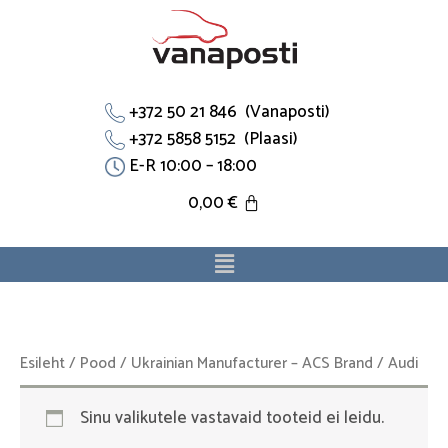
Skip
to
content
+372 50 21 846 (Vanaposti)
+372 5858 5152 (Plaasi)
E-R 10:00 – 18:00
0,00
€
Menu
Esileht
/
Pood
/
Ukrainian Manufacturer – ACS Brand
/ Audi
Sinu valikutele vastavaid tooteid ei leidu.