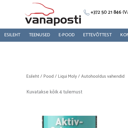
Skip
to
+372 50 21 846 
content
ESILEHT
TEENUSED
E-POOD
ETTEVÕTTEST
KO
Esileht
/
Pood
/
Liqui Moly
/ Autohooldus vahendid
Kuvatakse kõik 4 tulemust