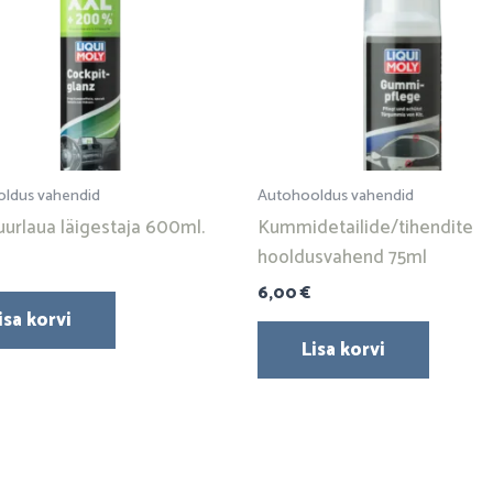
ldus vahendid
Autohooldus vahendid
urlaua läigestaja 600ml.
Kummidetailide/tihendite
hooldusvahend 75ml
6,00
€
isa korvi
Lisa korvi