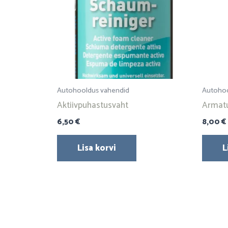
Autohooldus vahendid
Autohoo
Aktiivpuhastusvaht
Armatu
6,50
€
8,00
€
Lisa korvi
L