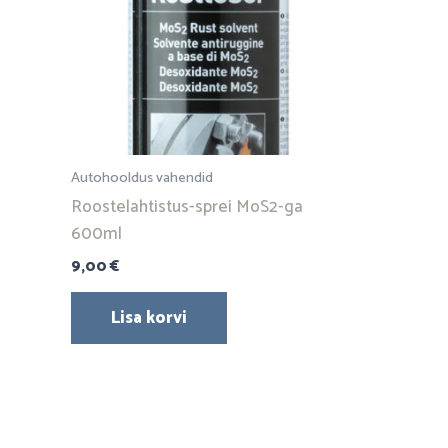
Autohooldus vahendid
Roostelahtistus-sprei MoS2-ga
600ml
9,00
€
Lisa korvi