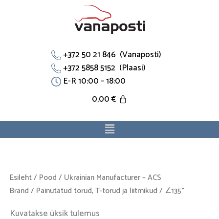
Skip
to
content
+372 50 21 846 (Vanaposti)
+372 5858 5152 (Plaasi)
E-R 10:00 – 18:00
0,00
€
Menu
Esileht
/
Pood
/
Ukrainian Manufacturer – ACS
Brand
/
Painutatud torud, T-torud ja liitmikud
/ ∠135°
Kuvatakse üksik tulemus