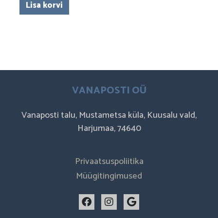
Lisa korvi
VANAPOSTI OÜ
Vanaposti talu, Mustametsa küla, Kuusalu vald,
Harjumaa, 74640
Privaatsuspoliitika
Müügitingimused
F
I
G
a
n
o
c
s
o