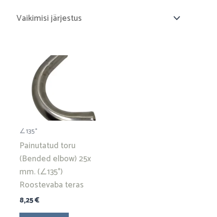
∠135°
Painutatud toru
(Bended elbow) 25x
mm. (∠135°)
Roostevaba teras
8,25
€