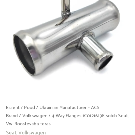
sobib
Seat,
Vw.
Roostevaba
teras
kogus
Esileht
/
Pood
/
Ukrainian Manufacturer – ACS
Brand
/
Volkswagen
/ 4-Way Flanges 1C0121619E sobib Seat,
Vw. Roostevaba teras
Seat
,
Volkswagen