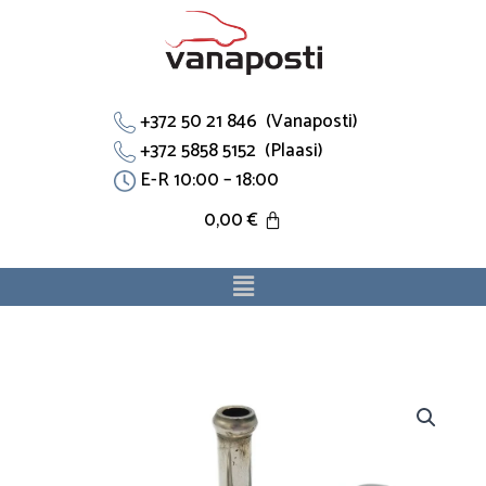
Skip
to
content
+372 50 21 846 (Vanaposti)
+372 5858 5152 (Plaasi)
E-R 10:00 – 18:00
0,00
€
Menu
4-
Way
Flanges
1C0121619E