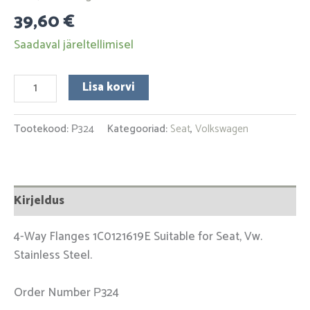
39,60
€
Saadaval järeltellimisel
Lisa korvi
Tootekood:
Р324
Kategooriad:
Seat
,
Volkswagen
Kirjeldus
4-Way Flanges 1C0121619E Suitable for Seat, Vw.
Stainless Steel.
Order Number Р324