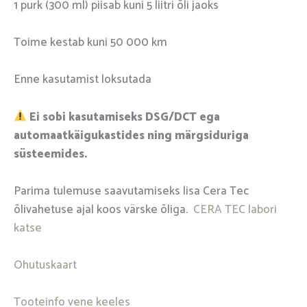
1 purk (300 ml) piisab kuni 5 liitri õli jaoks
Toime kestab kuni 50 000 km
Enne kasutamist loksutada
Ei sobi kasutamiseks DSG/DCT ega
automaatkäigukastides ning märgsiduriga
süsteemides.
Parima tulemuse saavutamiseks lisa Cera Tec
õlivahetuse ajal koos värske õliga.
CERA TEC labori
katse
Ohutuskaart
Tooteinfo vene keeles