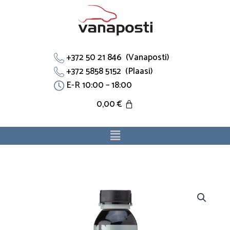
Skip
to
content
+372 50 21 846 (Vanaposti)
+372 5858 5152 (Plaasi)
E-R 10:00 – 18:00
0,00
€
Menu
CERA
TEC
keraamiline
õlilisand