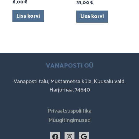
6,00
€
33,00
€
Lisa korvi
Lisa korvi
VANAPOSTI OÜ
Vanaposti talu, Mustametsa küla, Kuusalu vald,
Harjumaa, 74640
Privaatsuspoliitika
Müügitingimused
F
I
G