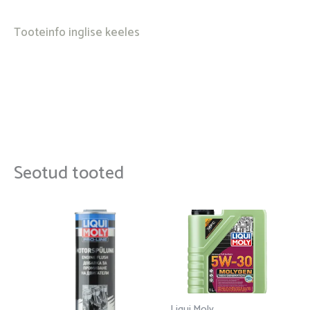
Tooteinfo inglise keeles
Seotud tooted
Hinnavahem
Sellel
18,00 €
tootel
kuni
on
67,00 €
mitu
varianti.
Liqui Moly