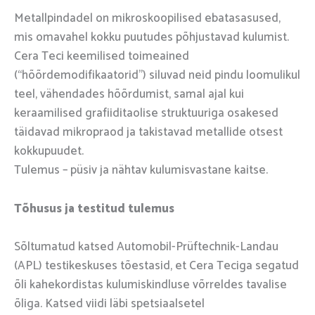
Metallpindadel on mikroskoopilised ebatasasused,
mis omavahel kokku puutudes põhjustavad kulumist.
Cera Teci keemilised toimeained
(“hõõrdemodifikaatorid”) siluvad neid pindu loomulikul
teel, vähendades hõõrdumist, samal ajal kui
keraamilised grafiiditaolise struktuuriga osakesed
täidavad mikropraod ja takistavad metallide otsest
kokkupuudet.
Tulemus – püsiv ja nähtav kulumisvastane kaitse.
Tõhusus ja testitud tulemus
Sõltumatud katsed Automobil-Prüftechnik-Landau
(APL) testikeskuses tõestasid, et Cera Teciga segatud
õli kahekordistas kulumiskindluse võrreldes tavalise
õliga. Katsed viidi läbi spetsiaalsetel