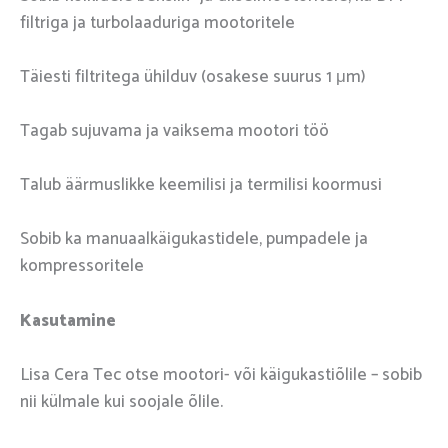
filtriga ja turbolaaduriga mootoritele
Täiesti filtritega ühilduv (osakese suurus 1 μm)
Tagab sujuvama ja vaiksema mootori töö
Talub äärmuslikke keemilisi ja termilisi koormusi
Sobib ka manuaalkäigukastidele, pumpadele ja
kompressoritele
Kasutamine
Lisa Cera Tec otse mootori- või käigukastiõlile – sobib
nii külmale kui soojale õlile.