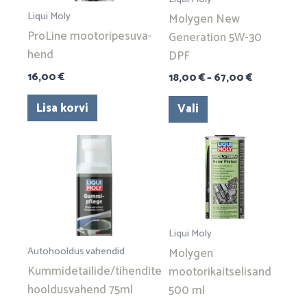
Valikuid
Liqui Moly
Molygen New
saab
ProLine mootoripe­suva­
Generation 5W-30
teha
hend
DPF
tootelehel.
16,00
€
18,00
€
–
67,00
€
Lisa korvi
Vali
Liqui Moly
Autohooldus vahendid
Molygen
Kummidetailide/tihendite
mootorikaitselisand
hooldusvahend 75ml
500 ml