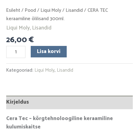
Esileht
/
Pood
/
Liqui Moly
/
Lisandid
/ CERA TEC
keraamiline õlilisand 300ml.
Liqui Moly
,
Lisandid
26,00
€
Lisa korvi
Kategooriad:
Liqui Moly
,
Lisandid
Kirjeldus
Cera Tec – kõrgtehnoloogiline keraamiline
kulumiskaitse