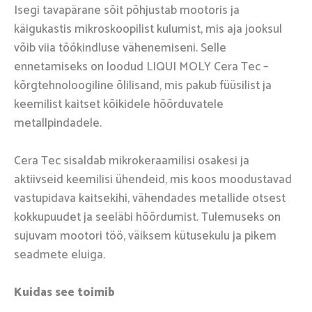
Isegi tavapärane sõit põhjustab mootoris ja
käigukastis mikroskoopilist kulumist, mis aja jooksul
võib viia töökindluse vähenemiseni. Selle
ennetamiseks on loodud LIQUI MOLY Cera Tec –
kõrgtehnoloogiline õlilisand, mis pakub füüsilist ja
keemilist kaitset kõikidele hõõrduvatele
metallpindadele.
Cera Tec sisaldab mikrokeraamilisi osakesi ja
aktiivseid keemilisi ühendeid, mis koos moodustavad
vastupidava kaitsekihi, vähendades metallide otsest
kokkupuudet ja seeläbi hõõrdumist. Tulemuseks on
sujuvam mootori töö, väiksem kütusekulu ja pikem
seadmete eluiga.
Kuidas see toimib