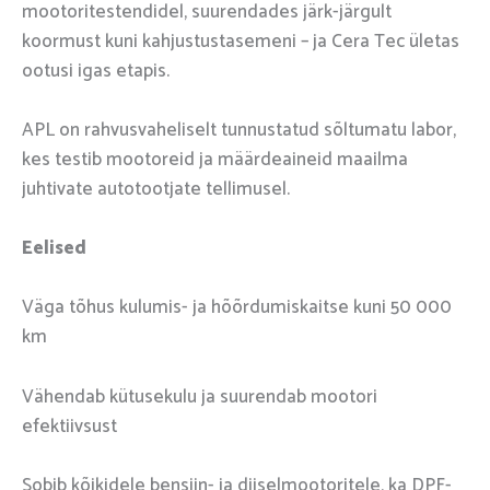
mootoritestendidel, suurendades järk-järgult
koormust kuni kahjustustasemeni – ja Cera Tec ületas
ootusi igas etapis.
APL on rahvusvaheliselt tunnustatud sõltumatu labor,
kes testib mootoreid ja määrdeaineid maailma
juhtivate autotootjate tellimusel.
Eelised
Väga tõhus kulumis- ja hõõrdumiskaitse kuni 50 000
km
Vähendab kütusekulu ja suurendab mootori
efektiivsust
Sobib kõikidele bensiin- ja diiselmootoritele, ka DPF-