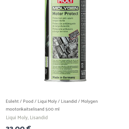
kogus
Esileht
/
Pood
/
Liqui Moly
/
Lisandid
/ Molygen
mootorikaitselisand 500 ml
Liqui Moly
,
Lisandid
33,00
€