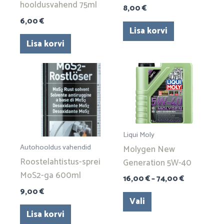
hooldusvahend 75ml
8,00
€
6,00
€
Lisa korvi
Lisa korvi
Hinnavahem
Sellel
16,00 €
tootel
kuni
on
74,00 €
mitu
varianti.
Liqui Moly
Valikuid
Autohooldus vahendid
Molygen New
saab
Roostelahtistus-sprei
Generation 5W-40
teha
MoS2-ga 600ml
tootelehel.
16,00
€
–
74,00
€
9,00
€
Vali
Lisa korvi