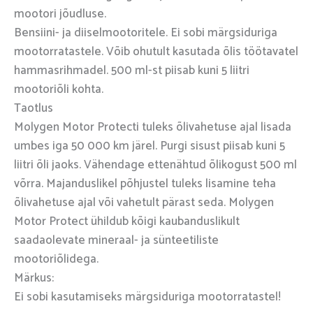
mootori jõudluse.
Bensiini- ja diiselmootoritele. Ei sobi märgsiduriga
mootorratastele. Võib ohutult kasutada õlis töötavatel
hammasrihmadel. 500 ml-st piisab kuni 5 liitri
mootoriõli kohta.
Taotlus
Molygen Motor Protecti tuleks õlivahetuse ajal lisada
umbes iga 50 000 km järel. Purgi sisust piisab kuni 5
liitri õli jaoks. Vähendage ettenähtud õlikogust 500 ml
võrra. Majanduslikel põhjustel tuleks lisamine teha
õlivahetuse ajal või vahetult pärast seda. Molygen
Motor Protect ühildub kõigi kaubanduslikult
saadaolevate mineraal- ja sünteetiliste
mootoriõlidega.
Märkus:
Ei sobi kasutamiseks märgsiduriga mootorratastel!