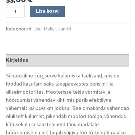
Lisa korvi
Kategooriad:
Liqui Moly
,
Lisandid
Kirjeldus
Sünteetiline kõrgsurve kulumiskaitselisand, mis on
loodud kasutamiseks tänapäevastes bensiini- ja
diiselmootorites. Mootorisse tekib vormitav ja
hõõrdumist vähendav kiht, mis püsib efektiivne
vähemalt 50 000 km jooksul. See omakorda vähendab
oluliselt kulumist, pikendab mootori tööiga, vähendab
kütusekulu ja saasteaineid tänu madalale
hõõrdumisele ning tagab sujuva töö tõttu optimaalse