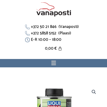
Skip
to
content
+372 50 21 846 (Vanaposti)
+372 5858 5152 (Plaasi)
E-R 10:00 – 18:00
0,00
€
Menu
Molygen
mootorikaitselisand
500
ml