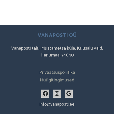
VANAPOSTI OÜ
Vanaposti talu, Mustametsa küla, Kuusalu vald,
Harjumaa, 74640
Privaatsuspoliitika
Müügitingimused
F
I
G
a
n
o
c
s
o
info@vanaposti.ee
e
t
g
b
a
l