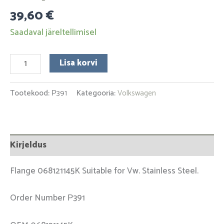
39,60
€
Saadaval järeltellimisel
Lisa korvi
Tootekood:
Р391
Kategooria:
Volkswagen
Kirjeldus
Flange 068121145K Suitable for Vw. Stainless Steel.
Order Number Р391