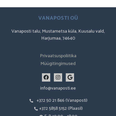
VANAPOSTI OÜ
Vanaposti talu, Mustametsa küla, Kuusalu vald,
Harjumaa, 74640
Privaatsuspoliitika
Müügitingimused
F
I
G
a
n
o
c
s
o
info@vanaposti.ee
e
t
g
b
a
l
+372 50 21 846 (Vanaposti)
o
g
e
o
r
+372 5858 5152 (Plaasil)
k
a