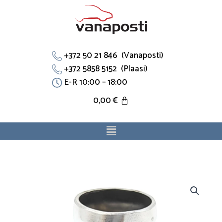
Skip
to
content
+372 50 21 846 (Vanaposti)
+372 5858 5152 (Plaasi)
E-R 10:00 – 18:00
0,00
€
Menu
Flants
068121145K
sobib
Vw.