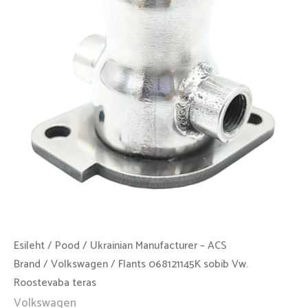
Roostevaba
teras
kogus
Esileht
/
Pood
/
Ukrainian Manufacturer – ACS
Brand
/
Volkswagen
/ Flants 068121145K sobib Vw.
Roostevaba teras
Volkswagen