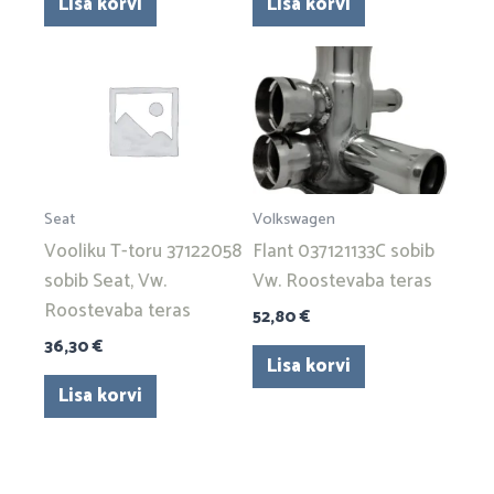
Lisa korvi
Lisa korvi
Seat
Volkswagen
Vooliku T-toru 37122058
Flant 037121133C sobib
sobib Seat, Vw.
Vw. Roostevaba teras
Roostevaba teras
52,80
€
36,30
€
Lisa korvi
Lisa korvi