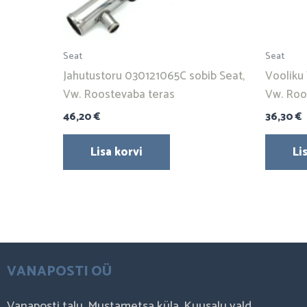
Seat
Seat
Jahutustoru 030121065C sobib Seat,
Vooliku 
Vw. Roostevaba teras
Vw. Roo
46,20
€
36,30
€
Lisa korvi
Li
VANAPOSTI OÜ
Vanaposti talu, Mustametsa küla, Kuusalu vald,