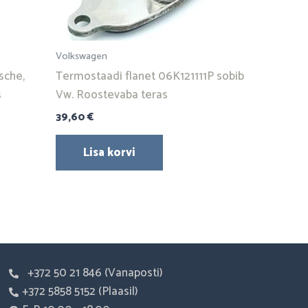
Volkswagen
sche,
Termostaadi flanet 06K121111P sobib
s
Vw. Roostevaba teras
39,60
€
Lisa korvi
+372 50 21 846 (Vanaposti)
+372 5858 5152 (Plaasil)