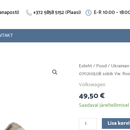
(Vanaposti)
+372 5858 5152 (Plaasi)
E-R 10:00 – 18:0
NTAKT
Jahutustoru
Esileht
/
Pood
/
Ukrainian
071121050B
071121050B sobib Vw. Roo
sobib
Volkswagen
Vw.
49,50
€
Roostevaba
teras
Saadaval järeltellimisel
kogus
Lisa korvi