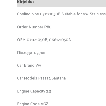
Kirjeldus
Cooling pipe 071121050B Suitable for Vw. Stainless
Order Number Р80
OEM 071121050B, 066121050A
Підходить для:
Car Brand Vw
Car Models Passat, Santana
Engine Capacity 2.3
Engine Code AGZ