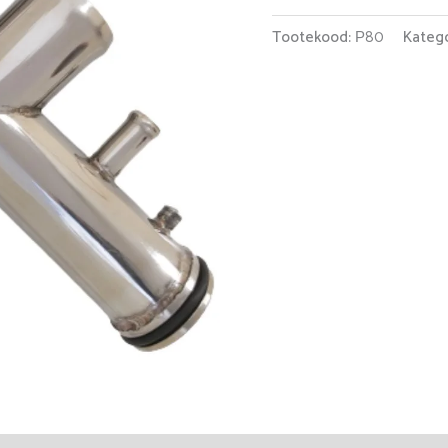
Tootekood:
Р80
Katego