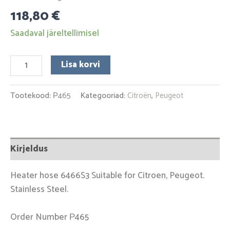
118,80
€
Saadaval järeltellimisel
Lisa korvi
Tootekood:
Р465
Kategooriad:
Citroën
,
Peugeot
Kirjeldus
Heater hose 6466S3 Suitable for Citroen, Peugeot.
Stainless Steel.
Order Number Р465