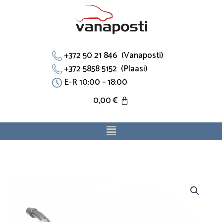
Skip
to
content
+372 50 21 846 (Vanaposti)
+372 5858 5152 (Plaasi)
E-R 10:00 – 18:00
0,00
€
Menu
Küttekeha
voolik
6466S3
sobib