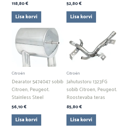
118,80
€
52,80
€
Lisa korvi
Lisa korvi
Citroën
Citroën
Dearator 5474047 sobib
Jahutustoru 1323FG
Citroen, Peugeot.
sobib Citroen, Peugeot.
Stainless Steel
Roostevaba teras
56,10
€
85,80
€
Lisa korvi
Lisa korvi