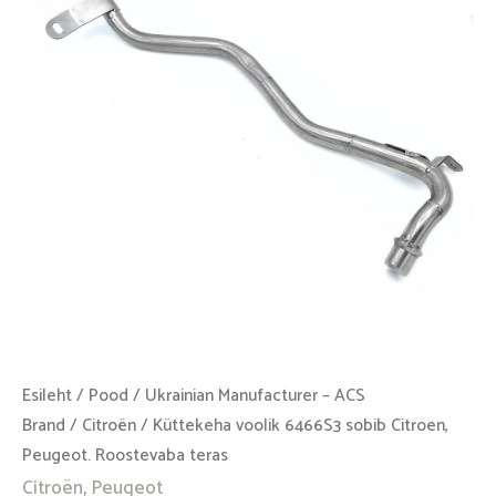
Citroen,
Peugeot.
Roostevaba
teras
kogus
Esileht
/
Pood
/
Ukrainian Manufacturer – ACS
Brand
/
Citroën
/ Küttekeha voolik 6466S3 sobib Citroen,
Peugeot. Roostevaba teras
Citroën
,
Peugeot