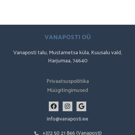
VANAPOSTI OÜ
Vanaposti talu, Mustametsa küla, Kuusalu vald,
Harjumaa, 74640
Privaatsuspoliitika
Müügitingimused
F
I
G
a
n
o
c
s
o
info@vanaposti.ee
e
t
g
b
a
l
+372 50 21 846 (Vanaposti)
o
g
e