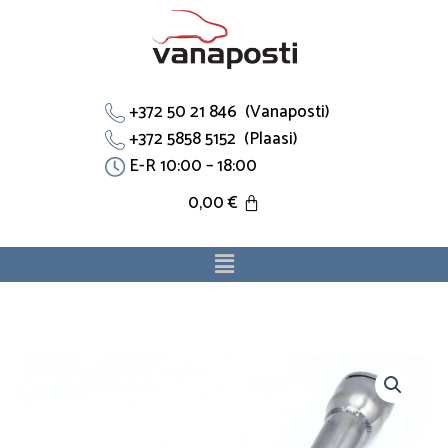
Skip
to
content
+372 50 21 846 (Vanaposti)
+372 5858 5152 (Plaasi)
E-R 10:00 – 18:00
0,00
€
Menu
Jahutustoru
1351VF
sobib
Citroen,