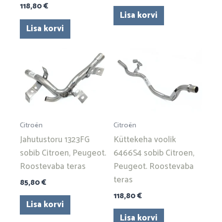
118,80
€
Lisa korvi
Lisa korvi
Citroën
Citroën
Jahutustoru 1323FG
Küttekeha voolik
sobib Citroen, Peugeot.
6466S4 sobib Citroen,
Roostevaba teras
Peugeot. Roostevaba
teras
85,80
€
118,80
€
Lisa korvi
Lisa korvi