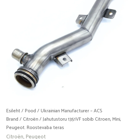
Mini,
Peugeot.
Roostevaba
teras
kogus
Esileht
/
Pood
/
Ukrainian Manufacturer – ACS
Brand
/
Citroën
/ Jahutustoru 1351VF sobib Citroen, Mini,
Peugeot. Roostevaba teras
Citroën
,
Peugeot