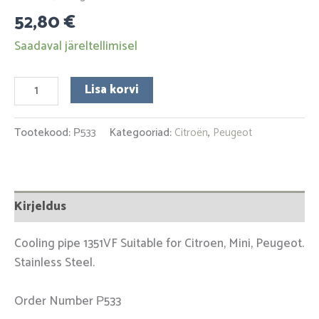
52,80
€
Saadaval järeltellimisel
Lisa korvi
Tootekood:
Р533
Kategooriad:
Citroën
,
Peugeot
Kirjeldus
Cooling pipe 1351VF Suitable for Citroen, Mini, Peugeot.
Stainless Steel.
Order Number Р533