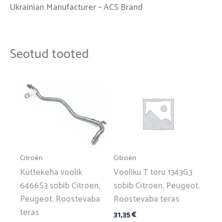
Ukrainian Manufacturer – ACS Brand
Seotud tooted
Citroën
Citroën
Küttekeha voolik
Vooliku T toru 1343G3
6466S3 sobib Citroen,
sobib Citroen, Peugeot.
Peugeot. Roostevaba
Roostevaba teras
teras
31,35
€