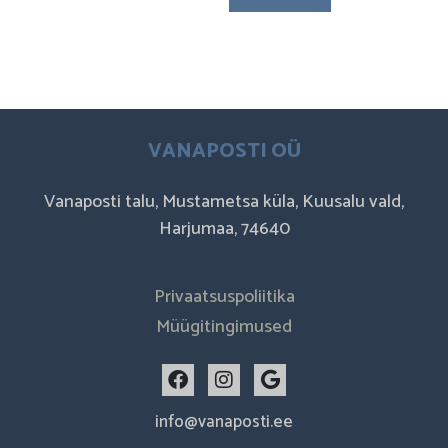
VANAPOSTI OÜ
Vanaposti talu, Mustametsa küla, Kuusalu vald,
Harjumaa, 74640
Privaatsuspoliitika
Müügitingimused
F
I
G
a
n
o
c
s
o
info@vanaposti.ee
e
t
g