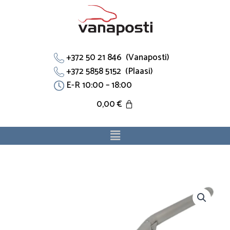
Skip
to
content
+372 50 21 846 (Vanaposti)
+372 5858 5152 (Plaasi)
E-R 10:00 – 18:00
0,00
€
Menu
Jahutustoru
A104200105264
sobib
Mercedes-