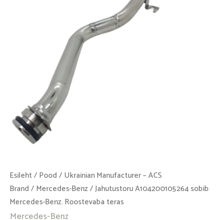
Benz.
Roostevaba
teras
kogus
Esileht
/
Pood
/
Ukrainian Manufacturer – ACS
Brand
/
Mercedes-Benz
/ Jahutustoru A104200105264 sobib
Mercedes-Benz. Roostevaba teras
Mercedes-Benz