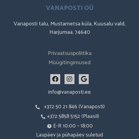
VANAPOSTI OÜ
Vanaposti talu, Mustametsa küla, Kuusalu vald,
Harjumaa, 74640
Privaatsuspoliitika
Müügitingimused
F
I
G
a
n
o
c
s
o
info@vanaposti.ee
e
t
g
b
a
l
+372 50 21 846 (Vanaposti)
o
g
e
o
r
+372 5858 5152 (Plaasil)
k
a
m
E-R 10:00 – 18:00
Laupäev ja pühapäev suletud