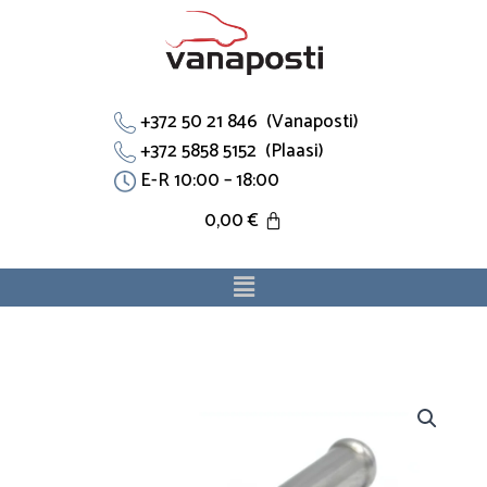
Skip
to
content
+372 50 21 846 (Vanaposti)
+372 5858 5152 (Plaasi)
E-R 10:00 – 18:00
0,00
€
Menu
Jahutustoru
A6708050422
sobib
Mercedes-