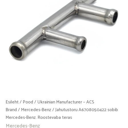
Benz.
Roostevaba
teras
kogus
Esileht
/
Pood
/
Ukrainian Manufacturer – ACS
Brand
/
Mercedes-Benz
/ Jahutustoru A6708050422 sobib
Mercedes-Benz. Roostevaba teras
Mercedes-Benz