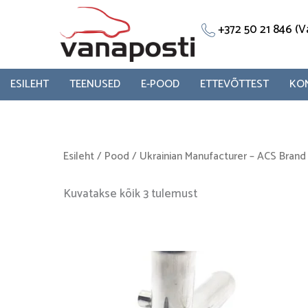
Skip
to
+372 50 21 846 
content
ESILEHT
TEENUSED
E-POOD
ETTEVÕTTEST
KO
Esileht
/
Pood
/
Ukrainian Manufacturer – ACS Brand
Kuvatakse kõik 3 tulemust