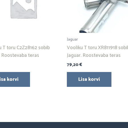
Jaguar
u T toru C2Z28162 sobib
Vooliku T toru XR811918 sobi
. Roostevaba teras
Jaguar. Roostevaba teras
79,20
€
isa korvi
Lisa korvi