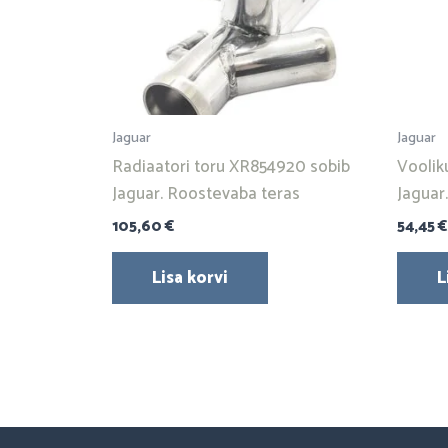
Jaguar
Jaguar
Radiaatori toru XR854920 sobib
Voolik
Jaguar. Roostevaba teras
Jaguar
105,60
€
54,45
€
Lisa korvi
L