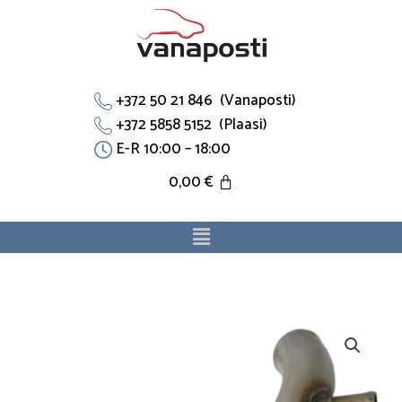
Skip
to
content
+372 50 21 846 (Vanaposti)
+372 5858 5152 (Plaasi)
E-R 10:00 – 18:00
0,00
€
Menu
Jahutustoru
1336731
sobib
Opelile.