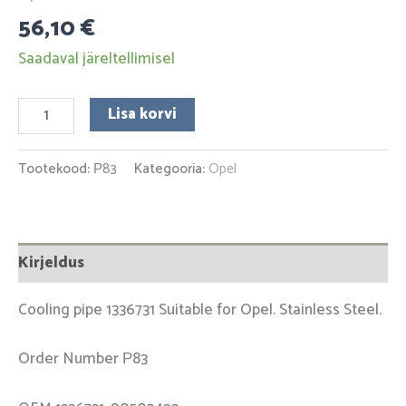
56,10
€
Saadaval järeltellimisel
Lisa korvi
Tootekood:
Р83
Kategooria:
Opel
Kirjeldus
Cooling pipe 1336731 Suitable for Opel. Stainless Steel.
Order Number Р83