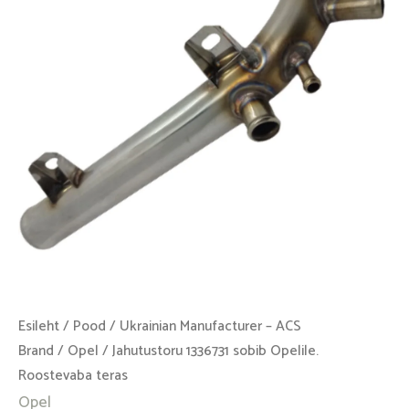
Roostevaba
teras
kogus
Esileht
/
Pood
/
Ukrainian Manufacturer – ACS
Brand
/
Opel
/ Jahutustoru 1336731 sobib Opelile.
Roostevaba teras
Opel