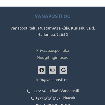
VANAPOSTI OÜ
Vanaposti talu, Mustametsa küla, Kuusalu vald,
Harjumaa, 74640
Privaatsuspoliitika
Müügitingimused
F
I
G
a
n
o
c
s
o
info@vanaposti.ee
e
t
g
b
a
l
+372 50 21 846 (Vanaposti)
o
g
e
o
r
+372 5858 5152 (Plaasil)
k
a